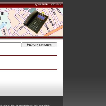
добавить
ФИРМУ
как новый лимит матпомощи при рождении