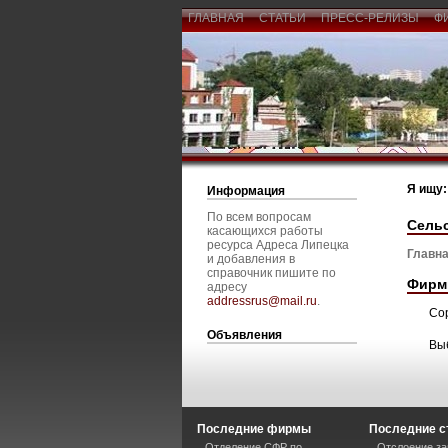
ГЛАВНАЯ
СТАТЬИ
ПРЕСС-РЕЛИЗЫ
Ф
Я ищу:
Информация
По всем вопросам
Сельс
касающихся работы
ресурса Адреса Липецка
Главна
и добавления в
справочник пишите по
Фирм
адресу
addressrus@mail.ru
.
Со
Объявления
Вы
Последние фирмы
Последние с
Отделение СФР по
Отслоение за