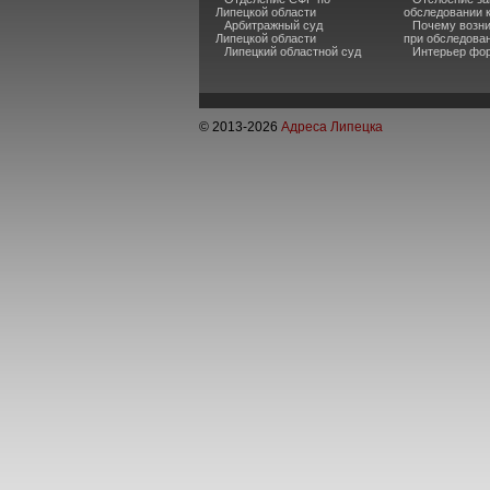
Липецкой области
обследовании 
Арбитражный суд
Почему возни
Липецкой области
при обследова
Липецкий областной суд
Интерьер фор
© 2013-
2026
Адреса Липецка