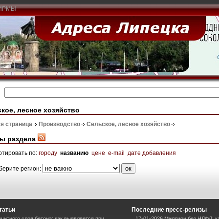
ИРМЫ
кое, лесное хозяйство
я страница
Производство
Сельское, лесное хозяйство
ы раздела
ртировать по:
городу
названию
цене
e-mail
дате добавления
берите регион:
татьи
Последние пресс-релизы
щитного слоя бетона: как выявляется при
17-01-2026 Миллион без НДФЛ: 