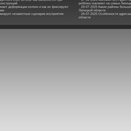
конструкций
ребёнка повлияет на семьи Липец
кают деформации колонн и как их фиксируют
29-07-2025 Какие районы больше
нии
Липецкой области
мирует незаметные сценарии восприятия
29-07-2025 Особенности адресац
области