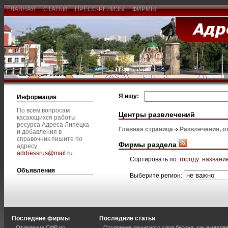
ГЛАВНАЯ
СТАТЬИ
ПРЕСС-РЕЛИЗЫ
ФИРМЫ
Я ищу:
Информация
По всем вопросам
Центры развлечений
касающихся работы
ресурса Адреса Липецка
Главная страница
Развлечения, о
и добавления в
справочник пишите по
Фирмы раздела
адресу
addressrus@mail.ru
.
Сортировать по:
городу
названи
Объявления
Выберите регион:
Последние фирмы
Последние статьи
Отделение СФР по
Отслоение защитного слоя бетона: как выявля