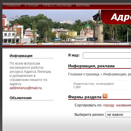
ГЛАВНАЯ
СТАТЬИ
ПРЕСС-РЕЛИЗЫ
ФИРМЫ
Я ищу:
Информация
По всем вопросам
Информация, реклама
касающихся работы
ресурса Адреса Липецка
Главная страница
Информация, р
и добавления в
справочник пишите по
адресу
Издательство, полиграфия
СМИ
addressrus@mail.ru
.
Фирмы раздела
Объявления
Сортировать по:
городу
названи
Выберите регион: