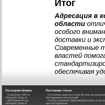
Итог
Адресация в 
области
отлич
особого вниман
доставки и экс
Современные т
властей помог
стандартизиро
обеспечивая уд
Последние фирмы
Последние статьи
Отделение СФР по
Отслоение защитного слоя бетона: как выявля
Липецкой области
обследовании конструкций
Арбитражный суд
Почему возникают деформации колонн и как и
Липецкой области
при обследовании