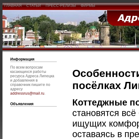
ГЛАВНАЯ
СТАТЬИ
ПРЕСС-РЕЛИЗЫ
ФИРМЫ
Информация
По всем вопросам
Особенности
касающихся работы
ресурса Адреса Липецка
и добавления в
посёлках Ли
справочник пишите по
адресу
addressrus@mail.ru
.
Коттеджные по
Объявления
становятся всё
ищущих комфорт
оставаясь в пр