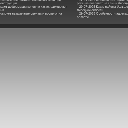
конструкций
ребёнка повлияет на семьи Липец
кают деформации колонн и как их фиксируют
29-07-2025 Какие районы больше
нии
Липецкой области
мирует незаметные сценарии восприятия
29-07-2025 Особенности адресац
области