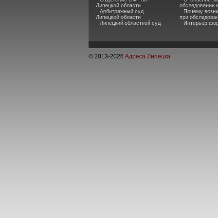
Липецкой области
обследовании 
Арбитражный суд
Почему возни
Липецкой области
при обследова
Липецкий областной суд
Интерьер фор
© 2013-
2026
Адреса Липецка