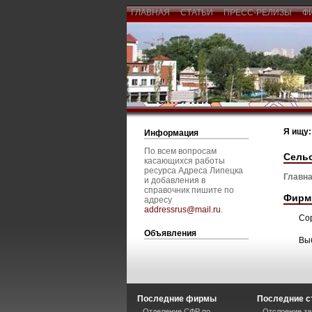
ГЛАВНАЯ
СТАТЬИ
ПРЕСС-РЕЛИЗЫ
Ф
Я ищу:
Информация
По всем вопросам
Сельс
касающихся работы
ресурса Адреса Липецка
Главна
и добавления в
справочник пишите по
Фирм
адресу
addressrus@mail.ru
.
Со
Объявления
Вы
Последние фирмы
Последние с
Отделение СФР по
Отслоение за