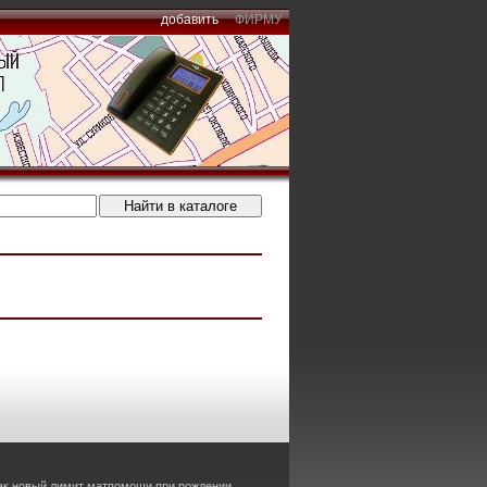
добавить
ФИРМУ
как новый лимит матпомощи при рождении