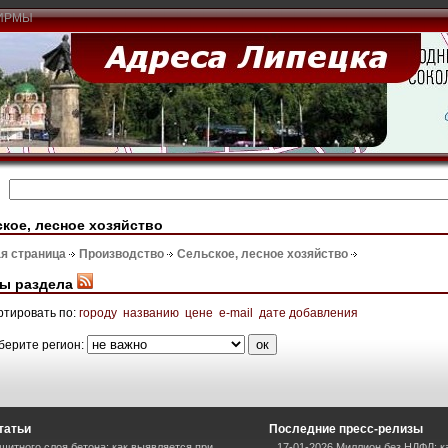
ИРМЫ
кое, лесное хозяйство
я страница
Производство
Сельское, лесное хозяйство
ы раздела
ртировать по:
городу
названию
цене
e-mail
дате добавления
берите регион:
татьи
Последние пресс-релизы
щитного слоя бетона: как выявляется при
17-01-2026 Миллион без НДФЛ: 