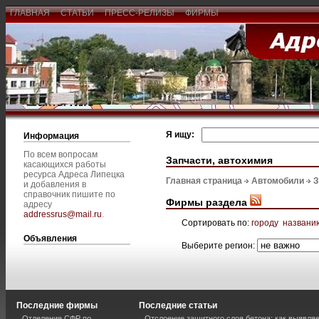
ГЛАВНАЯ
СТАТЬИ
ПРЕСС-РЕЛИЗЫ
ФИРМЫ
Я ищу:
Информация
По всем вопросам
Запчасти, автохимия
касающихся работы
ресурса Адреса Липецка
Главная страница
Автомобили
З
и добавления в
справочник пишите по
Фирмы раздела
адресу
addressrus@mail.ru
.
Сортировать по:
городу
названи
Объявления
Выберите регион:
Последние фирмы
Последние статьи
Отделение СФР по
Отслоение защитного слоя бетона: как выявля